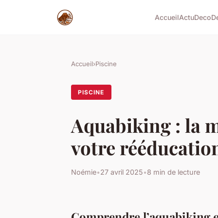
Accueil
Actu
Deco
D
Accueil
›
Piscine
PISCINE
Aquabiking : la 
votre rééducation
Noémie
•
27 avril 2025
•
8 min de lecture
Comprendre l’aquabiking e