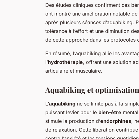
Des études cliniques confirment ces bén
ont montré une amélioration notable de l
après plusieurs séances d’aquabiking. P
tolérance à l’effort et une diminution d
de cette approche dans les protocoles d
En résumé, l’aquabiking allie les avanta
l’
hydrothérapie
, offrant une solution a
articulaire et musculaire.
Aquabiking et optimisation
L’
aquabiking
ne se limite pas à la simp
puissant levier pour le
bien-être
mental.
stimule la production d’
endorphines
, n
de relaxation. Cette libération contribue 
contre l’anxiété et les tensions quotidie