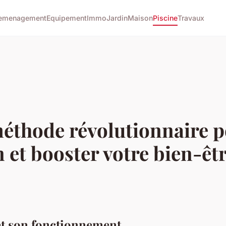
emenagement
Equipement
Immo
Jardin
Maison
Piscine
Travaux
méthode révolutionnaire 
 et booster votre bien-êtr
t son fonctionnement