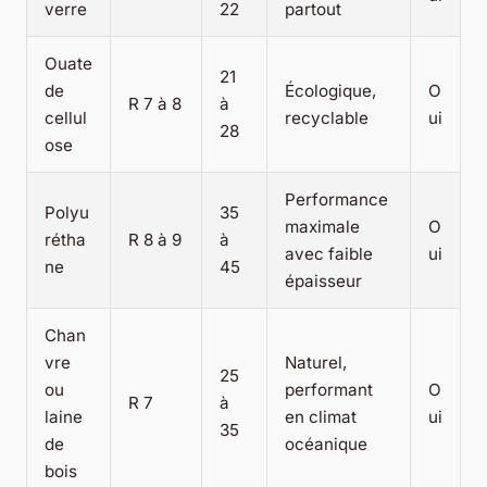
verre
22
partout
Ouate
21
de
Écologique,
O
R 7 à 8
à
cellul
recyclable
ui
28
ose
Performance
Polyu
35
maximale
O
rétha
R 8 à 9
à
avec faible
ui
ne
45
épaisseur
Chan
vre
Naturel,
25
ou
performant
O
R 7
à
laine
en climat
ui
35
de
océanique
bois