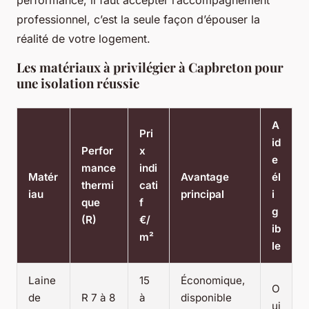
performance, il faut accepter l’accompagnement
professionnel,
c’est la seule façon d’épouser la
réalité de votre logement
.
Les matériaux à privilégier à Capbreton pour
une isolation réussie
A
Pri
id
Perfor
x
e
mance
indi
Matér
Avantage
él
thermi
cati
iau
principal
i
que
f
g
(R)
€/
ib
m²
le
Laine
15
Économique,
O
de
R 7 à 8
à
disponible
ui