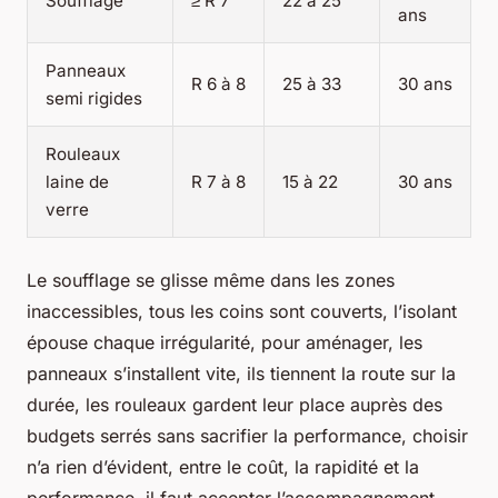
Soufflage
≥ R 7
22 à 25
ans
Panneaux
R 6 à 8
25 à 33
30 ans
semi rigides
Rouleaux
laine de
R 7 à 8
15 à 22
30 ans
verre
Le soufflage se glisse même dans les zones
inaccessibles, tous les coins sont couverts, l’isolant
épouse chaque irrégularité, pour aménager, les
panneaux s’installent vite, ils tiennent la route sur la
durée, les rouleaux gardent leur place auprès des
budgets serrés sans sacrifier la performance, choisir
n’a rien d’évident, entre le coût, la rapidité et la